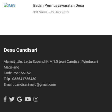
Badan Permusyawaratan Desa
331 Views
-
29 July 2013
Desa Candisari
Alamat : Jln. Lettu Subandi K.M 1,5 truni Candisari Windusari
Magelang
Kode Pos : 56152
Telp : 085641756430
Email : candisarimaju@gmail.com