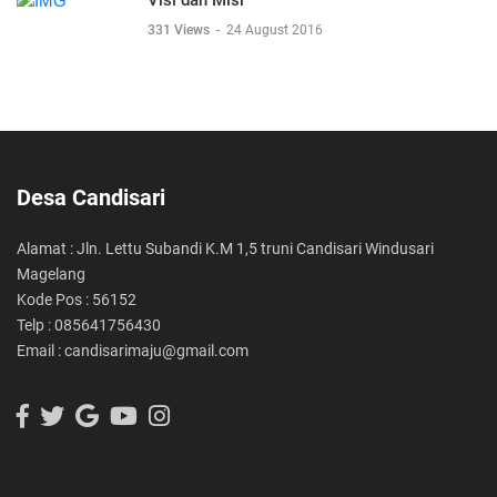
Visi dan Misi
331 Views
-
24 August 2016
Desa Candisari
Alamat : Jln. Lettu Subandi K.M 1,5 truni Candisari Windusari
Magelang
Kode Pos : 56152
Telp : 085641756430
Email : candisarimaju@gmail.com