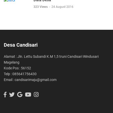
Data Desa
323 Views
-
24 August 2016
Desa Candisari
Alamat : Jln. Lettu Subandi K.M 1,5 truni Candisari Windusari
Magelang
Kode Pos : 56152
Telp : 085641756430
Email : candisarimaju@gmail.com