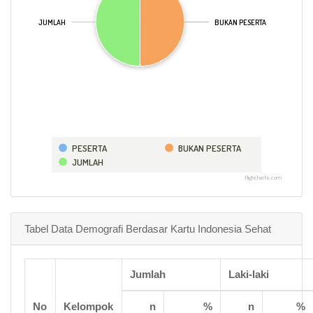
JUMLAH
JUMLAH
BUKAN PESERTA
BUKAN PESERTA
PESERTA
BUKAN PESERTA
JUMLAH
Highcharts.com
Tabel Data Demografi Berdasar Kartu Indonesia Sehat
Jumlah
Laki-laki
No
Kelompok
n
%
n
%