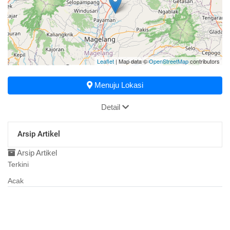
Leaflet
| Map data ©
OpenStreetMap
contributors
Menuju Lokasi
Detail
Arsip Artikel
Arsip Artikel
Terkini
Acak
11 Agustus 2018
01:51:45
Peta Desa Candisari
31 Januari 2017