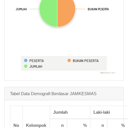
JUMLAH
JUMLAH
BUKAN PESERTA
BUKAN PESERTA
PESERTA
BUKAN PESERTA
JUMLAH
Highcharts.com
Tabel Data Demografi Berdasar JAMKESMAS
Jumlah
Laki-laki
No
Kelompok
n
%
n
%