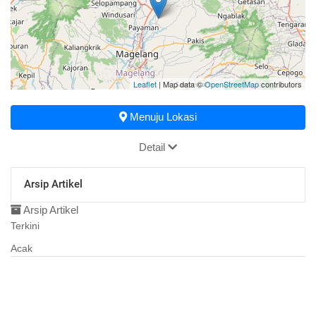
Leaflet
| Map data ©
OpenStreetMap
contributors
Menuju Lokasi
Detail
Arsip Artikel
Arsip Artikel
Terkini
Acak
11 Agustus 2018
01:51:45
Peta Desa Candisari
31 Januari 2017